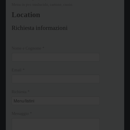
Menu in pvc traslucido, cartone, cuoio.
Location
Richiesta informazioni
Nome e Cognome
*
Email
*
Richiesta
*
Messaggio
*