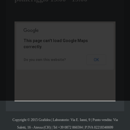
This page can't load Google Maps
correctly.
OK
Do you own this website?
Copyright © 2015 Grafidea | Laboratorio: Via E. Ianni, 9 | Punto vendita: Via
Saletti, 16 - Atessa (CH) | Tel +39 0872 866594 | P.IVA 02218340699