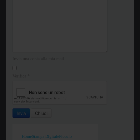
Invia una copia alla mia mail
Verifica
*
Invia
Chiudi
Home
Stampa Digitale
Piccolo