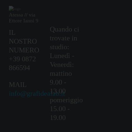
Atessa
//
via
Ettore Ianni 9
Quando ci
IL
trovate in
NOSTRO
studio:
NUMERO
Lunedì -
+39 0872
Venerdì:
866594
mattino
9.00 -
MAIL
13.00
info@grafidealab.it
pomeriggio
15.00 -
19.00