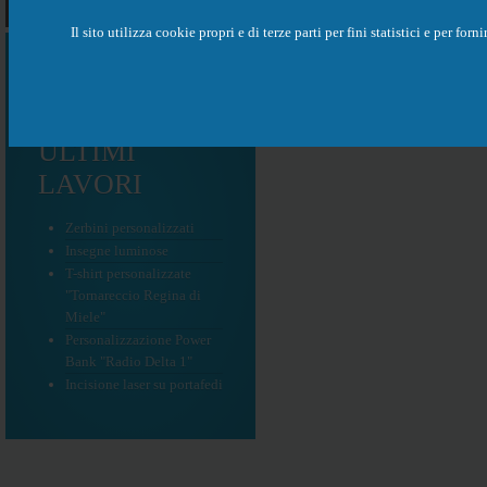
Il sito utilizza cookie propri e di terze parti per fini statistici e per f
ULTIMI
LAVORI
Zerbini personalizzati
Insegne luminose
T-shirt personalizzate
"Tornareccio Regina di
Miele"
Personalizzazione Power
Bank "Radio Delta 1"
Incisione laser su portafedi