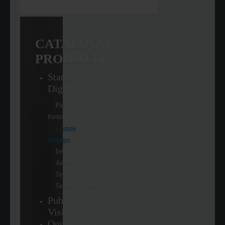
CATALOGO
PRODOTTI
Stampa
Digitale
Piccolo
formato
Grande
formato
Inviti
Adesivi
Tela
Tesserini/Badge
Pubblicità
Visiva
Oggettistica