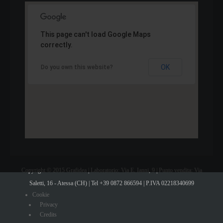
This page can't load Google Maps
correctly.
OK
Do you own this website?
Copyright © 2015 Grafidea | Laboratorio: Via E. Ianni, 9 | Punto vendita: Via
Saletti, 16 - Atessa (CH) | Tel +39 0872 866594 | P.IVA 02218340699
Cookie
Privacy
Credits