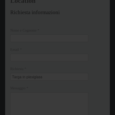
Location
Richiesta informazioni
Nome e Cognome
*
Email
*
Richiesta
*
Messaggio
*