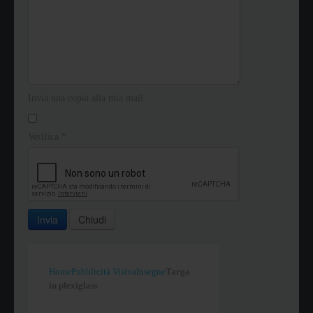
Invia una copia alla mia mail
Verifica
*
Invia
Chiudi
Home
Pubblicità Visiva
Insegne
Targa
in plexiglass