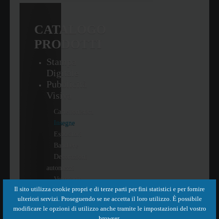
CATALOGO
PRODOTTI
Stampa
Digitale
Pubblicità
Visiva
Cartellonistica
Insegne
Espositori
Bandiere
Decorazioni
automezzi
Vetrofanie
Il sito utilizza cookie propri e di terze parti per fini statistici e per fornire
Oggettistica
ulteriori servizi. Proseguendo se ne accetta il loro utilizzo. È possibile
Idee
modificare le opzioni di utilizzo anche tramite le impostazioni del vostro
Regalo
browser.