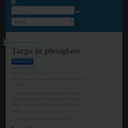
Targa in plexiglass
Richiesta info
Categoria:
Insegne
Created by:
Angelo Giuliani
Bellissima soluzione per segnaletica interna ed
esterna.
Personalizzata a colori sul fronte o sul retro con
finitura bianca e lucida per esaltare i colori e i
dettagli. Fissata con distanziatori originali e di
pregio.
La soluzione non passerà inosservata!