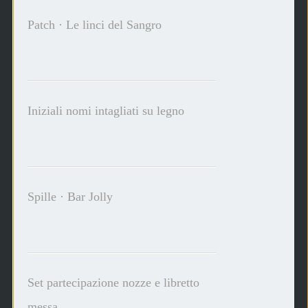
Patch · Le linci del Sangro
Iniziali nomi intagliati su legno
Spille · Bar Jolly
Set partecipazione nozze e libretto
messa