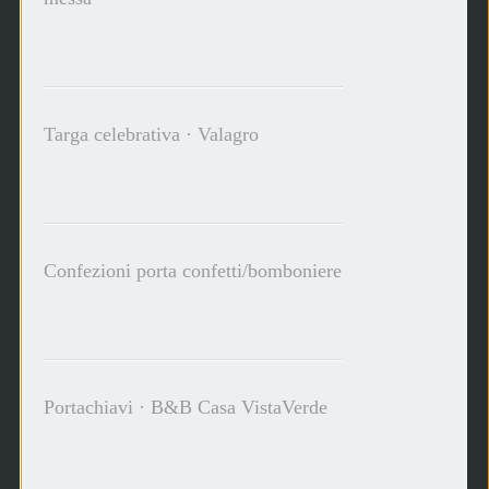
Targa celebrativa · Valagro
Confezioni porta confetti/bomboniere
Portachiavi · B&B Casa VistaVerde