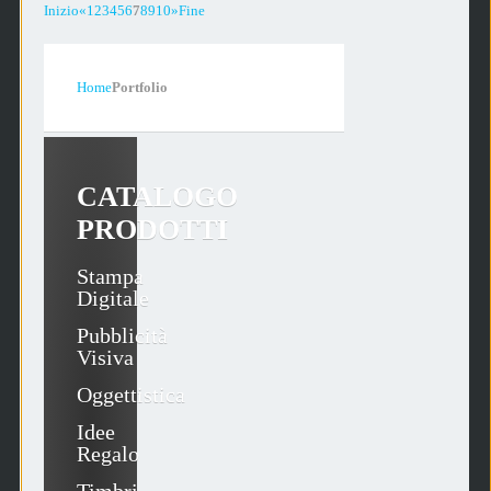
Inizio
«
1
2
3
4
5
6
7
8
9
10
»
Fine
Home
Portfolio
CATALOGO
PRODOTTI
Stampa
Digitale
Pubblicità
Visiva
Oggettistica
Idee
Regalo