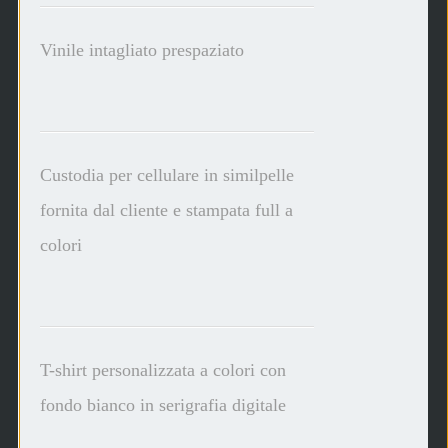
Vinile intagliato prespaziato
Custodia per cellulare in similpelle
fornita dal cliente e stampata full a
colori
T-shirt personalizzata a colori con
fondo bianco in serigrafia digitale