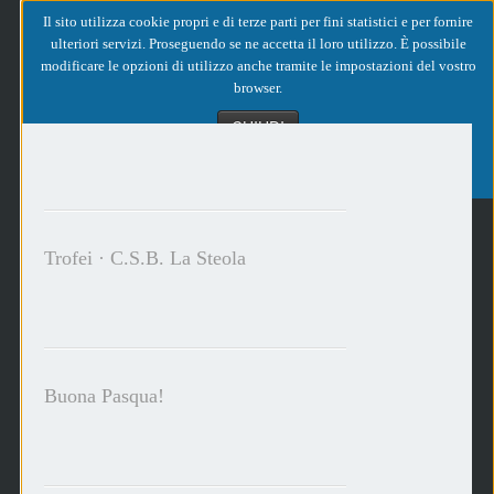
Il sito utilizza cookie propri e di terze parti per fini statistici e per fornire
ulteriori servizi. Proseguendo se ne accetta il loro utilizzo. È possibile
modificare le opzioni di utilizzo anche tramite le impostazioni del vostro
browser.
CHIUDI
MAGGIORI INFORMAZIONI
Loading...
Trofei · C.S.B. La Steola
Buona Pasqua!