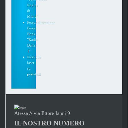
Regina
di
Miele"
Personalizzazione
Power
Bank
"Radio
Delta
1"
Incisione
laser
su
portafedi
Atessa
//
via Ettore Ianni 9
IL NOSTRO NUMERO