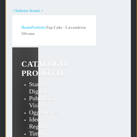
< Indietro
Avanti >
Home
Portfolio
Top Cake · Lavanderia
Silvana
CATALOGO
PRODOTTI
Stampa
Digitale
Pubblicità
Visiva
Oggettistica
Idee
Regalo
Timbri