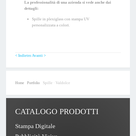
La professionalità di una azienda si vede anche dai
dettagli:
Spille in plexiglass con stampa UV
personalizzata a colori.
< Indietro
Avanti >
Spille · Valdolce
Home
Portfolio
CATALOGO PRODOTTI
Stampa Digitale