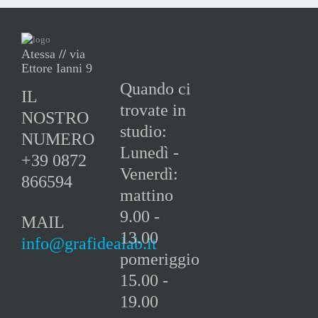
Atessa
//
via
Ettore Ianni 9
Quando ci
IL
trovate in
NOSTRO
studio:
NUMERO
Lunedì -
+39 0872
Venerdì:
866594
mattino
9.00 -
MAIL
13.00
info@grafidealab.it
pomeriggio
15.00 -
19.00